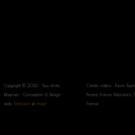
Copyright © 2026 - Tous droits
Crédits vidéos : Kevin Tauri
Réservés - Conception & Design
Pinard, France Télévisions, 
web:
FotoLive.fr
et
Imag+
France