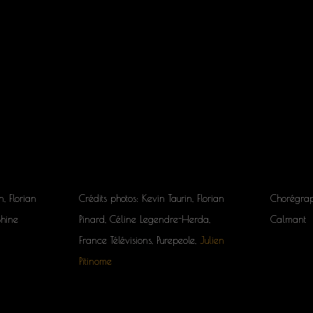
n, Florian
Crédits photos: Kevin Taurin, Florian
Chorégrap
Shine
Pinard, Céline Legendre-Herda,
Calmant
France Télévisions, Purepeole,
Julien
Pitinome