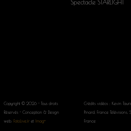
Spectacle STARLIGHT
Copyright © 2026 - Tous droits
Crédits vidéos : Kevin Tauri
Réservés - Conception & Design
Pinard, France Télévisions, 
web:
FotoLive.fr
et
Imag+
France