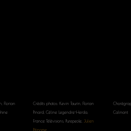
n, Florian
Crédits photos: Kevin Taurin, Florian
Chorégrap
Shine
Pinard, Céline Legendre-Herda,
Calmant
France Télévisions, Purepeole,
Julien
Pitinome