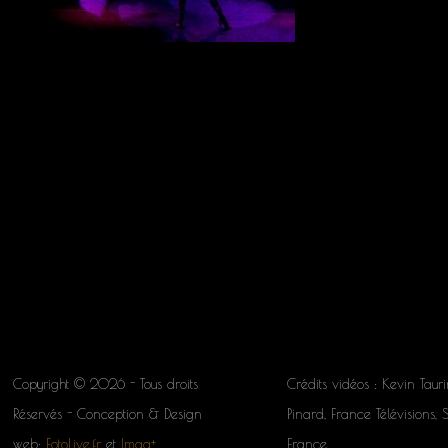
Copyright © 2026 - Tous droits
Crédits vidéos : Kevin Tauri
Réservés - Conception & Design
Pinard, France Télévisions, 
web:
FotoLive.fr
et
Imag+
France