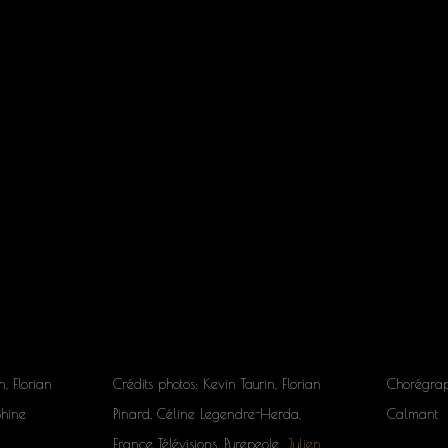
n, Florian
Crédits photos: Kevin Taurin, Florian
Chorégrap
Shine
Pinard, Céline Legendre-Herda,
Calmant
France Télévisions, Purepeole,
Julien