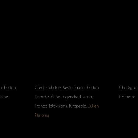
n, Florian
Crédits photos: Kevin Taurin, Florian
Chorégrap
Shine
Pinard, Céline Legendre-Herda,
Calmant
France Télévisions, Purepeole,
Julien
Pitinome