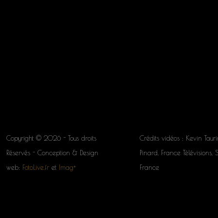
Copyright © 2026 - Tous droits
Crédits vidéos : Kevin Tauri
Réservés - Conception & Design
Pinard, France Télévisions, 
web:
FotoLive.fr
et
Imag+
France