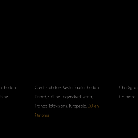
n, Florian
Crédits photos: Kevin Taurin, Florian
Chorégrap
Shine
Pinard, Céline Legendre-Herda,
Calmant
France Télévisions, Purepeole,
Julien
Pitinome