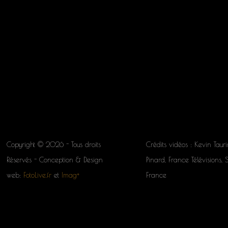
Copyright © 2026 - Tous droits
Crédits vidéos : Kevin Tauri
Réservés - Conception & Design
Pinard, France Télévisions, 
web:
FotoLive.fr
et
Imag+
France