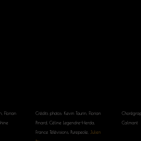
n, Florian
Crédits photos: Kevin Taurin, Florian
Chorégrap
Shine
Pinard, Céline Legendre-Herda,
Calmant
France Télévisions, Purepeole,
Julien