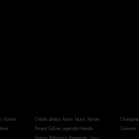
n, Florian
Crédits photos: Kevin Taurin, Florian
Chorégrap
Shine
Pinard, Céline Legendre-Herda,
Calmant
France Télévisions, Purepeole,
Julien