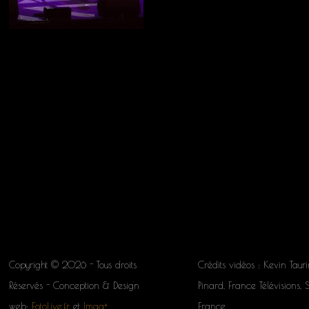
Copyright © 2026 - Tous droits
Crédits vidéos : Kevin Tauri
Réservés - Conception & Design
Pinard, France Télévisions, 
web:
FotoLive.fr
et
Imag+
France