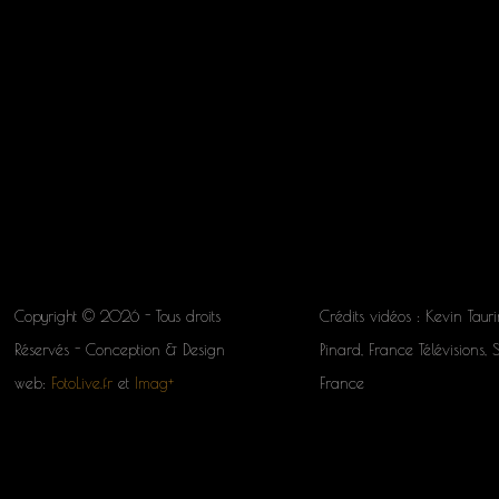
Copyright © 2026 - Tous droits
Crédits vidéos : Kevin Tauri
Réservés - Conception & Design
Pinard, France Télévisions, 
web:
FotoLive.fr
et
Imag+
France