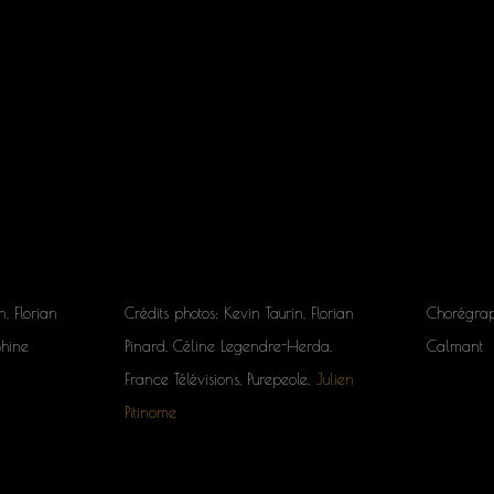
n, Florian
Crédits photos: Kevin Taurin, Florian
Chorégrap
Shine
Pinard, Céline Legendre-Herda,
Calmant
France Télévisions, Purepeole,
Julien
Pitinome