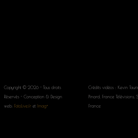
Copyright © 2026 - Tous droits
Crédits vidéos : Kevin Tauri
Réservés - Conception & Design
Pinard, France Télévisions, 
web:
FotoLive.fr
et
Imag+
France