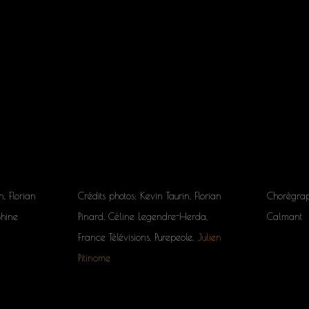
n, Florian
Crédits photos: Kevin Taurin, Florian
Chorégrap
Shine
Pinard, Céline Legendre-Herda,
Calmant
France Télévisions, Purepeole,
Julien
Pitinome