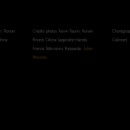
n, Florian
Crédits photos: Kevin Taurin, Florian
Chorégrap
Shine
Pinard, Céline Legendre-Herda,
Calmant
France Télévisions, Purepeole,
Julien
Pitinome