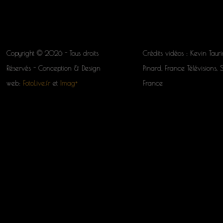
Copyright © 2026 - Tous droits
Crédits vidéos : Kevin Tauri
Réservés - Conception & Design
Pinard, France Télévisions, 
web:
FotoLive.fr
et
Imag+
France