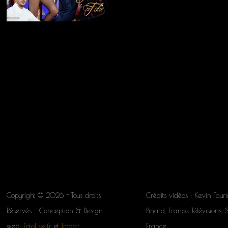
Copyright © 2026 - Tous droits
Crédits vidéos : Kevin Tauri
Réservés - Conception & Design
Pinard, France Télévisions, 
web:
FotoLive.fr
et
Imag+
France