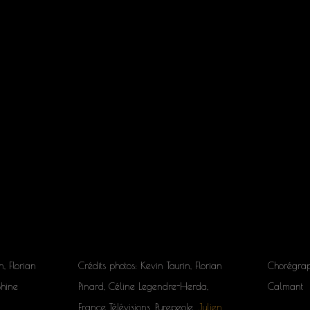
n, Florian
Crédits photos: Kevin Taurin, Florian
Chorégrap
Shine
Pinard, Céline Legendre-Herda,
Calmant
France Télévisions, Purepeole,
Julien